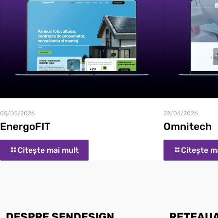
05/05/2026
22/04/2026
EnergoFIT
Omnitech
Citește mai mult
Citește m
DESPRE SENDESIGN
REȚEAUA