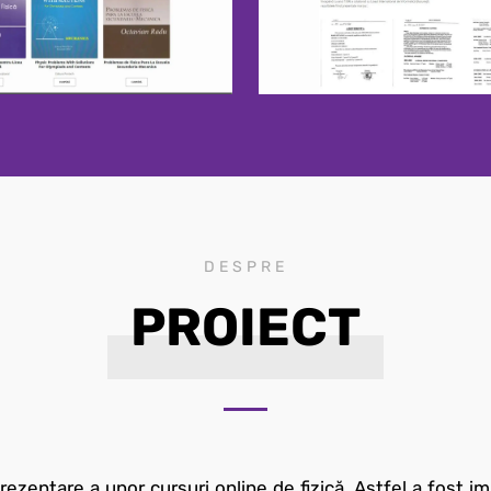
DESPRE
PROIECT
ezentare a unor cursuri online de fizică. Astfel a fost 