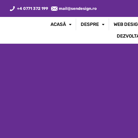
+4 0771 372 199
mail@sendesign.ro
ACASĂ
DESPRE
WEB DESIG
DEZVOLT