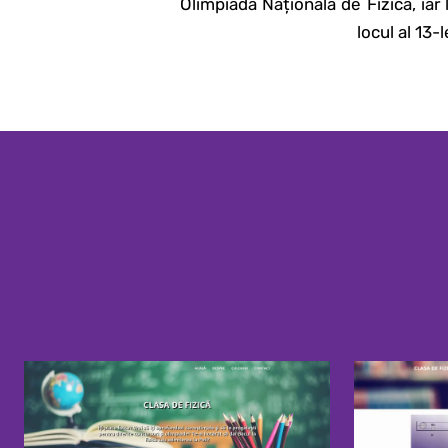
Olimpiada Națională de Fizică, iar 
locul al 13-