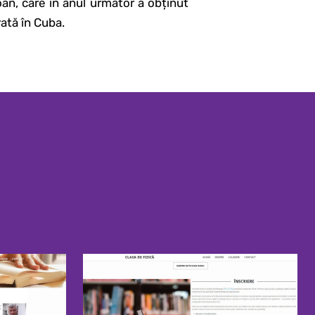
Ioan, care în anul următor a obținut
rată în Cuba.