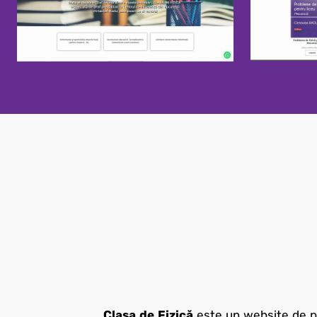
Clasa de Fizică
este un website de pr