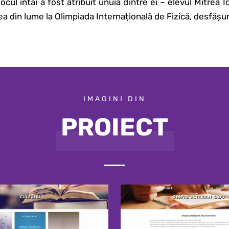
locul întâi a fost atribuit unuia dintre ei – elevul Mitrea 
lea din lume la Olimpiada Internațională de Fizică, desfășu
IMAGINI DIN
PROIECT