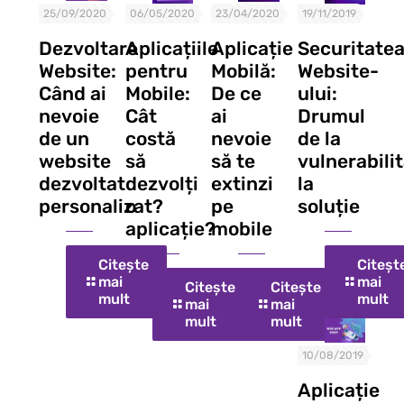
25/09/2020
06/05/2020
23/04/2020
19/11/2019
Dezvoltare
Aplicațiile
Aplicație
Securitate
Website:
pentru
Mobilă:
Website-
Când ai
Mobile:
De ce
ului:
nevoie
Cât
ai
Drumul
de un
costă
nevoie
de la
website
să
să te
vulnerabili
dezvoltat
dezvolți
extinzi
la
personalizat?
o
pe
soluție
aplicație?
mobile
Citește
Citeșt
mai
mai
Citește
Citește
mult
mult
mai
mai
mult
mult
10/08/2019
Aplicație