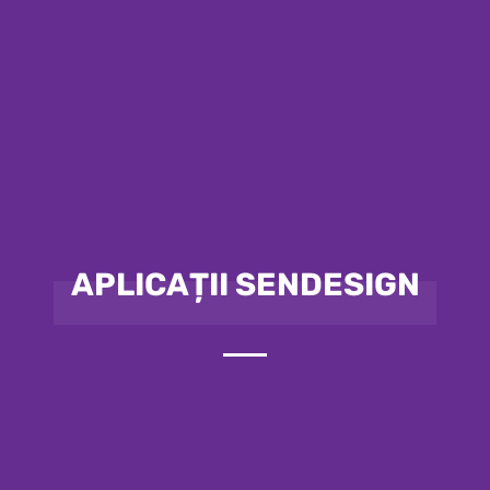
APLICAȚII SENDESIGN
SenDesign, as a team of top
developers, provides you with
numerous applications and modules
to take your business to the next