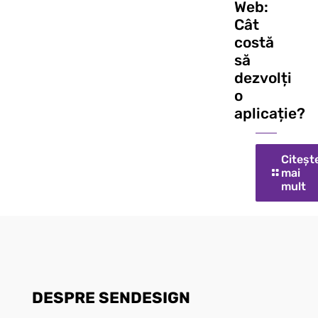
Web:
Cât
costă
să
dezvolți
o
aplicație?
Citeșt
mai
mult
DESPRE SENDESIGN