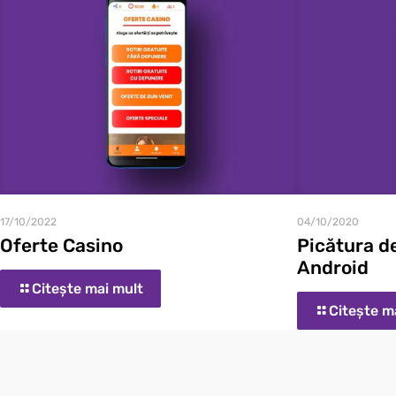
04/10/2020
17/10/2022
Picătura d
Oferte Casino
Android
Citește mai mult
Citește m