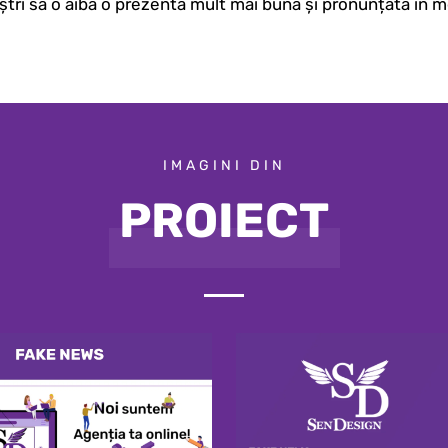
oștri să o aibă o prezentă mult mai bună și pronunțată în m
IMAGINI DIN
PROIECT