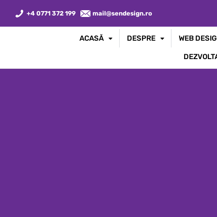
+4 0771 372 199
mail@sendesign.ro
ACASĂ
DESPRE
WEB DESIG
DEZVOLT