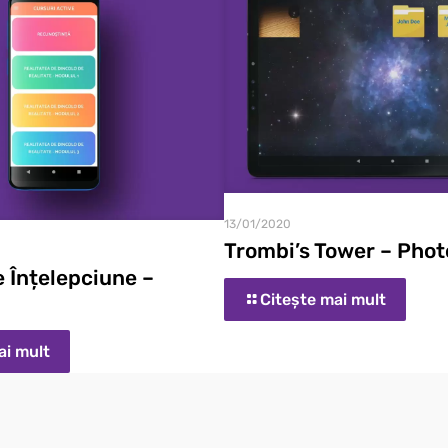
13/01/2020
Trombi’s Tower – Pho
e Înțelepciune –
Citește mai mult
ai mult