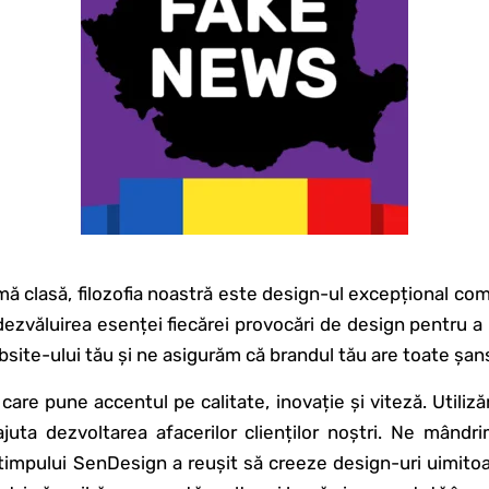
imă clasă, filozofia noastră este design-ul excepțional com
zvăluirea esenței fiecărei provocări de design pentru a 
ite-ului tău și ne asigurăm că brandul tău are toate șans
care pune accentul pe calitate, inovație și viteză. Utili
uta dezvoltarea afacerilor clienților noștri. Ne mândri
timpului SenDesign a reușit să creeze design-uri uimitoa