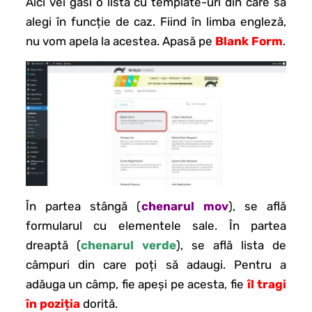
Aici vei găsi o listă cu template-uri din care să
alegi în funcție de caz. Fiind în limba engleză,
nu vom apela la acestea. Apasă pe
Blank Form
.
În partea stângă (
chenarul mov
), se află
formularul cu elementele sale. În partea
dreaptă (
chenarul verde
), se află lista de
câmpuri din care poți să adaugi. Pentru a
adăuga un câmp, fie apeși pe acesta, fie
îl tragi
în poziția
dorită.