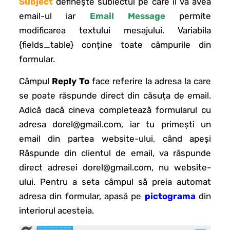
Subject
definește subiectul pe care îl va avea
email-ul iar
Email Message
permite
modificarea textului mesajului. Variabila
{fields_table} conține toate câmpurile din
formular.
Câmpul
Reply To
face referire la adresa la care
se poate răspunde direct din căsuța de email.
Adică dacă cineva completează formularul cu
adresa dorel@gmail.com, iar tu primești un
email din partea website-ului, când apeși
Răspunde din clientul de email, va răspunde
direct adresei dorel@gmail.com, nu website-
ului. Pentru a seta câmpul să preia automat
adresa din formular, apasă pe
pictograma
din
interiorul acesteia.