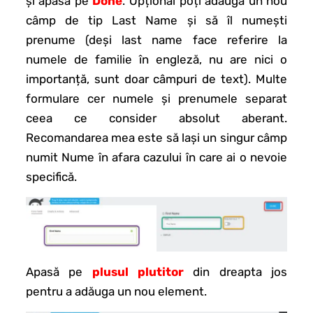
și apasă pe
Done
. Opțional poți adăuga un nou
câmp de tip Last Name și să îl numești
prenume (deși last name face referire la
numele de familie în engleză, nu are nici o
importanță, sunt doar câmpuri de text). Multe
formulare cer numele și prenumele separat
ceea ce consider absolut aberant.
Recomandarea mea este să lași un singur câmp
numit Nume în afara cazului în care ai o nevoie
specifică.
Apasă pe
plusul plutito
r
din dreapta jos
pentru a adăuga un nou element.