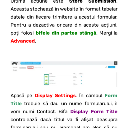
Ultima acțiune este
Store Submission
.
Aceasta stochează în website în format tabelar
datele din fiecare trimitere a acestui formular.
Pentru a dezactiva oricare din aceste acțiuni,
poți folosi
bifele din partea stângă
. Mergi la
Advanced
.
Apasă pe
Display Settings
. În câmpul
Form
Title
trebuie să dau un nume formularului, îl
vom numi Contact. Bifa
Display Form Title
controlează dacă titlul va fi afișat deasupra
formularului sau nu. Personal am ales să nu