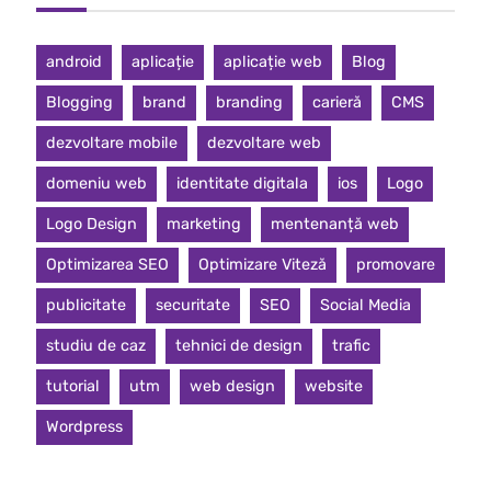
android
aplicație
aplicație web
Blog
Blogging
brand
branding
carieră
CMS
dezvoltare mobile
dezvoltare web
domeniu web
identitate digitala
ios
Logo
Logo Design
marketing
mentenanță web
Optimizarea SEO
Optimizare Viteză
promovare
publicitate
securitate
SEO
Social Media
studiu de caz
tehnici de design
trafic
tutorial
utm
web design
website
Wordpress