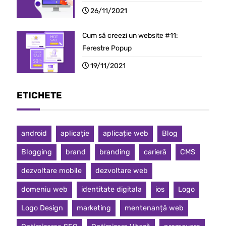
26/11/2021
Cum să creezi un website #11:
Ferestre Popup
19/11/2021
ETICHETE
android
aplicație
aplicație web
Blog
Blogging
brand
branding
carieră
CMS
dezvoltare mobile
dezvoltare web
domeniu web
identitate digitala
ios
Logo
Logo Design
marketing
mentenanță web