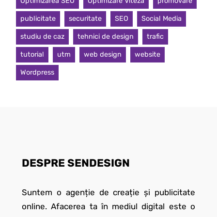
Optimizarea SEO
Optimizare Viteză
promovare
publicitate
securitate
SEO
Social Media
studiu de caz
tehnici de design
trafic
tutorial
utm
web design
website
Wordpress
DESPRE SENDESIGN
Suntem o agenție de creație și publicitate
online. Afacerea ta în mediul digital este o